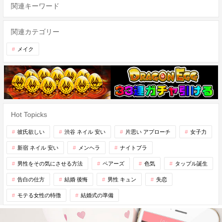
関連キーワード
関連カテゴリー
メイク
Hot Topicks
彼氏欲しい
渋谷 ネイル 安い
片思い アプローチ
女子力
新宿 ネイル 安い
メンヘラ
ナイトブラ
男性をその気にさせる方法
ペアーズ
色気
タップル誕生
告白の仕方
結婚 後悔
男性 キュン
失恋
モテる女性の特徴
結婚式の準備