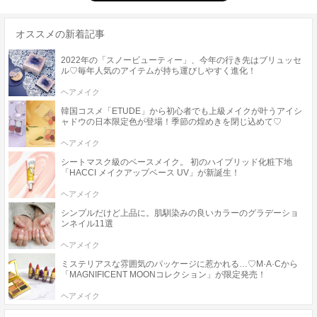
オススメの新着記事
2022年の「スノービューティー」、今年の行き先はブリュッセ
ル♡毎年人気のアイテムが持ち運びしやすく進化！
ヘアメイク
韓国コスメ「ETUDE」から初心者でも上級メイクが叶うアイシ
ャドウの日本限定色が登場！季節の煌めきを閉じ込めて♡
ヘアメイク
シートマスク級のベースメイク。 初のハイブリッド化粧下地
「HACCI メイクアップベース UV」が新誕生！
ヘアメイク
シンプルだけど上品に。肌馴染みの良いカラーのグラデーショ
ンネイル11選
ヘアメイク
ミステリアスな雰囲気のパッケージに惹かれる…♡M·A·Cから
「MAGNIFICENT MOONコレクション」が限定発売！
ヘアメイク