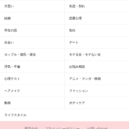
片思い
失恋・別れ
結婚
恋愛心理
学生の恋
告白
出会い
デート
カップル・彼氏・彼女
モテる女・モテない女
浮気・不倫
お悩み相談
心理テスト
アニメ・マンガ・映画
ヘアメイク
ファッション
動画
ボディケア
ライフスタイル
運営会社
プライバシーポリシー
お問い合わせ