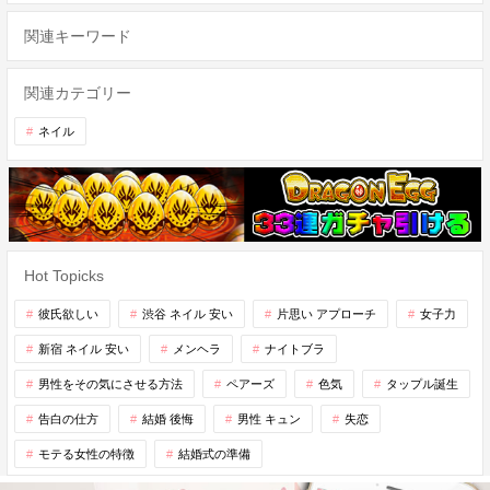
関連キーワード
関連カテゴリー
ネイル
Hot Topicks
彼氏欲しい
渋谷 ネイル 安い
片思い アプローチ
女子力
新宿 ネイル 安い
メンヘラ
ナイトブラ
男性をその気にさせる方法
ペアーズ
色気
タップル誕生
告白の仕方
結婚 後悔
男性 キュン
失恋
モテる女性の特徴
結婚式の準備