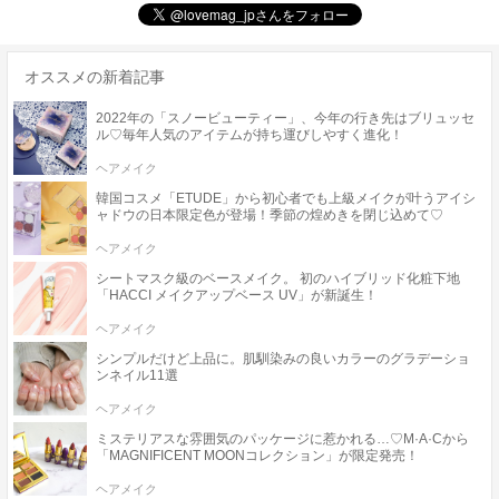
オススメの新着記事
2022年の「スノービューティー」、今年の行き先はブリュッセ
ル♡毎年人気のアイテムが持ち運びしやすく進化！
ヘアメイク
韓国コスメ「ETUDE」から初心者でも上級メイクが叶うアイシ
ャドウの日本限定色が登場！季節の煌めきを閉じ込めて♡
ヘアメイク
シートマスク級のベースメイク。 初のハイブリッド化粧下地
「HACCI メイクアップベース UV」が新誕生！
ヘアメイク
シンプルだけど上品に。肌馴染みの良いカラーのグラデーショ
ンネイル11選
ヘアメイク
ミステリアスな雰囲気のパッケージに惹かれる…♡M·A·Cから
「MAGNIFICENT MOONコレクション」が限定発売！
ヘアメイク