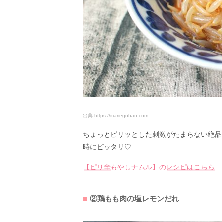
出典:https://mariegohan.com
ちょっとピリッとした刺激がたまらない絶品
時にピッタリ♡
【ピリ辛もやしナムル】のレシピはこちら
②鶏もも肉の塩レモンだれ