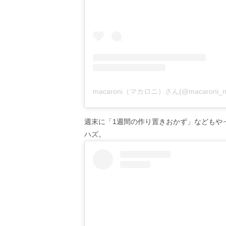
macaroni（マカロニ）さん(@macaron
週末に「1週間の作り置きおかず」などもや
ハズ。