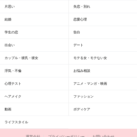
片思い
失恋・別れ
結婚
恋愛心理
学生の恋
告白
出会い
デート
カップル・彼氏・彼女
モテる女・モテない女
浮気・不倫
お悩み相談
心理テスト
アニメ・マンガ・映画
ヘアメイク
ファッション
動画
ボディケア
ライフスタイル
運営会社
プライバシーポリシー
お問い合わせ