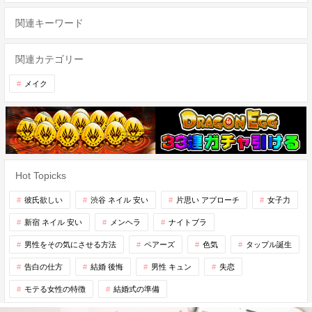
関連キーワード
関連カテゴリー
メイク
Hot Topicks
彼氏欲しい
渋谷 ネイル 安い
片思い アプローチ
女子力
新宿 ネイル 安い
メンヘラ
ナイトブラ
男性をその気にさせる方法
ペアーズ
色気
タップル誕生
告白の仕方
結婚 後悔
男性 キュン
失恋
モテる女性の特徴
結婚式の準備