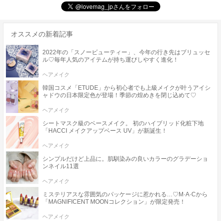
オススメの新着記事
2022年の「スノービューティー」、今年の行き先はブリュッセ
ル♡毎年人気のアイテムが持ち運びしやすく進化！
ヘアメイク
韓国コスメ「ETUDE」から初心者でも上級メイクが叶うアイシ
ャドウの日本限定色が登場！季節の煌めきを閉じ込めて♡
ヘアメイク
シートマスク級のベースメイク。 初のハイブリッド化粧下地
「HACCI メイクアップベース UV」が新誕生！
ヘアメイク
シンプルだけど上品に。肌馴染みの良いカラーのグラデーショ
ンネイル11選
ヘアメイク
ミステリアスな雰囲気のパッケージに惹かれる…♡M·A·Cから
「MAGNIFICENT MOONコレクション」が限定発売！
ヘアメイク