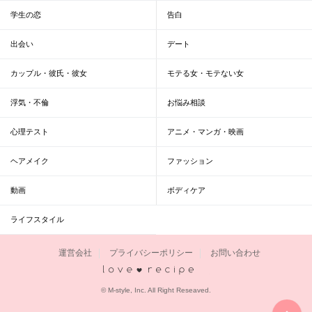
学生の恋
告白
出会い
デート
カップル・彼氏・彼女
モテる女・モテない女
浮気・不倫
お悩み相談
心理テスト
アニメ・マンガ・映画
ヘアメイク
ファッション
動画
ボディケア
ライフスタイル
運営会社
プライバシーポリシー
お問い合わせ
恋愛レシピ
© M-style, Inc. All Right Reseaved.