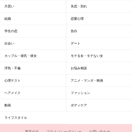
片思い
失恋・別れ
結婚
恋愛心理
学生の恋
告白
出会い
デート
カップル・彼氏・彼女
モテる女・モテない女
浮気・不倫
お悩み相談
心理テスト
アニメ・マンガ・映画
ヘアメイク
ファッション
動画
ボディケア
ライフスタイル
運営会社
プライバシーポリシー
お問い合わせ