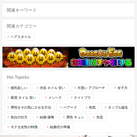
関連キーワード
関連カテゴリー
ヘアスタイル
Hot Topicks
彼氏欲しい
渋谷 ネイル 安い
片思い アプローチ
女子力
新宿 ネイル 安い
メンヘラ
ナイトブラ
男性をその気にさせる方法
ペアーズ
色気
タップル誕生
告白の仕方
結婚 後悔
男性 キュン
失恋
モテる女性の特徴
結婚式の準備