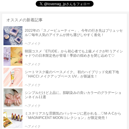
オススメの新着記事
2022年の「スノービューティー」、今年の行き先はブリュッセ
ル♡毎年人気のアイテムが持ち運びしやすく進化！
ヘアメイク
韓国コスメ「ETUDE」から初心者でも上級メイクが叶うアイシ
ャドウの日本限定色が登場！季節の煌めきを閉じ込めて♡
ヘアメイク
シートマスク級のベースメイク。 初のハイブリッド化粧下地
「HACCI メイクアップベース UV」が新誕生！
ヘアメイク
シンプルだけど上品に。肌馴染みの良いカラーのグラデーショ
ンネイル11選
ヘアメイク
ミステリアスな雰囲気のパッケージに惹かれる…♡M·A·Cから
「MAGNIFICENT MOONコレクション」が限定発売！
ヘアメイク