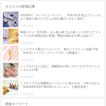
オススメの新着記事
2022年の「スノービューティー」、今年の行き先はブリュッセ
ル♡毎年人気のアイテムが持ち運びしやすく進化！
ヘアメイク
韓国コスメ「ETUDE」から初心者でも上級メイクが叶うアイシ
ャドウの日本限定色が登場！季節の煌めきを閉じ込めて♡
ヘアメイク
シートマスク級のベースメイク。 初のハイブリッド化粧下地
「HACCI メイクアップベース UV」が新誕生！
ヘアメイク
シンプルだけど上品に。肌馴染みの良いカラーのグラデーショ
ンネイル11選
ヘアメイク
ミステリアスな雰囲気のパッケージに惹かれる…♡M·A·Cから
「MAGNIFICENT MOONコレクション」が限定発売！
ヘアメイク
関連キーワード