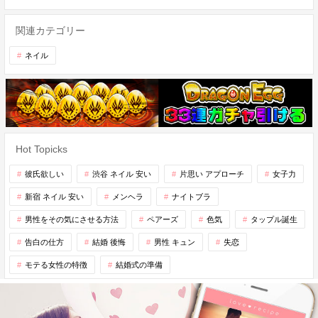
関連カテゴリー
ネイル
Hot Topicks
彼氏欲しい
渋谷 ネイル 安い
片思い アプローチ
女子力
新宿 ネイル 安い
メンヘラ
ナイトブラ
男性をその気にさせる方法
ペアーズ
色気
タップル誕生
告白の仕方
結婚 後悔
男性 キュン
失恋
モテる女性の特徴
結婚式の準備