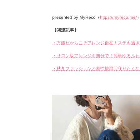
presented by MyReco（
https://myreco.me/
【関連記事】
・万能だからこそアレンジ自在！ステキ過ぎ
・サロン級アレンジを自分で！簡単ゆるふわ
・秋冬ファッションと相性抜群♡守りたくな