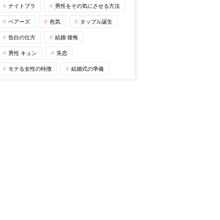
ナイトブラ
男性をその気にさせる方法
ペアーズ
色気
タップル誕生
告白の仕方
結婚 後悔
男性 キュン
失恋
モテる女性の特徴
結婚式の準備