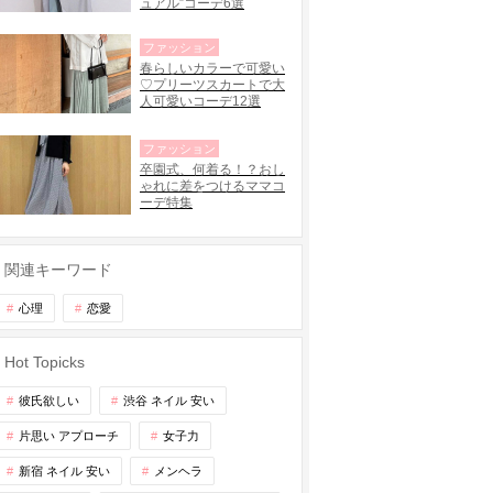
ュアル”コーデ6選
ファッション
春らしいカラーで可愛い
♡プリーツスカートで大
人可愛いコーデ12選
ファッション
卒園式、何着る！？おし
ゃれに差をつけるママコ
ーデ特集
関連キーワード
心理
恋愛
Hot Topicks
彼氏欲しい
渋谷 ネイル 安い
片思い アプローチ
女子力
新宿 ネイル 安い
メンヘラ