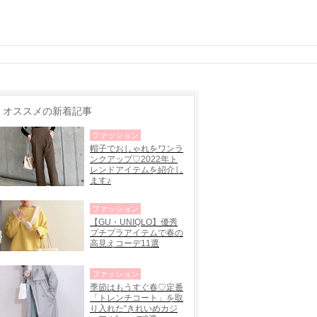
オススメの新着記事
ファッション
帽子でおしゃれをワンラ
ンクアップ♡2022年ト
レンドアイテムを紹介し
ます♪
ファッション
【GU・UNIQLO】優秀
プチプラアイテムで春の
高見えコーデ11選
ファッション
季節はもうすぐ春♡定番
「トレンチコート」を取
り入れた“きれいめカジ