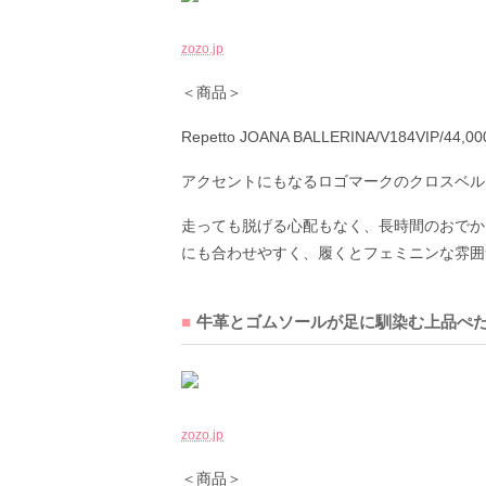
zozo.jp
＜商品＞
Repetto JOANA BALLERINA/V184VIP/44,
アクセントにもなるロゴマークのクロスベル
走っても脱げる心配もなく、長時間のおでか
にも合わせやすく、履くとフェミニンな雰囲
牛革とゴムソールが足に馴染む上品ぺ
zozo.jp
＜商品＞