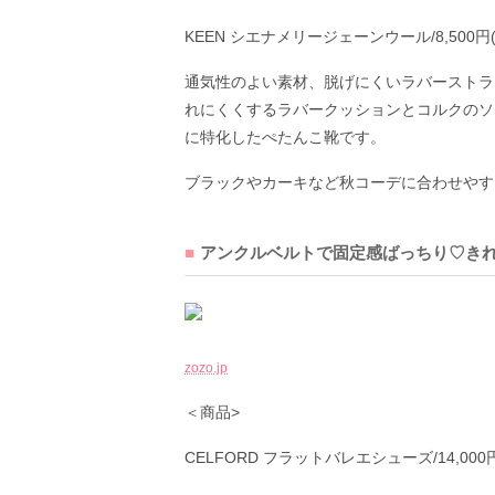
KEEN シエナメリージェーンウール/8,500円
通気性のよい素材、脱げにくいラバーストラ
れにくくするラバークッションとコルクのソ
に特化したぺたんこ靴です。
ブラックやカーキなど秋コーデに合わせやす
アンクルベルトで固定感ばっちり♡き
zozo.jp
＜商品>
CELFORD フラットバレエシューズ/14,000