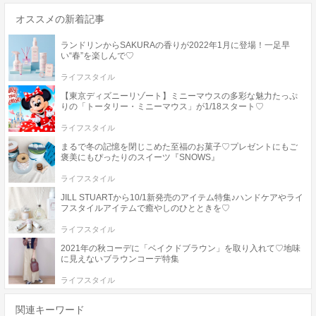
オススメの新着記事
ランドリンからSAKURAの香りが2022年1月に登場！一足早
い“春”を楽しんで♡
ライフスタイル
【東京ディズニーリゾート】ミニーマウスの多彩な魅力たっぷ
りの「トータリー・ミニーマウス」が1/18スタート♡
ライフスタイル
まるで冬の記憶を閉じこめた至福のお菓子♡プレゼントにもご
褒美にもぴったりのスイーツ『SNOWS』
ライフスタイル
JILL STUARTから10/1新発売のアイテム特集♪ハンドケアやライ
フスタイルアイテムで癒やしのひとときを♡
ライフスタイル
2021年の秋コーデに「ベイクドブラウン」を取り入れて♡地味
に見えないブラウンコーデ特集
ライフスタイル
関連キーワード