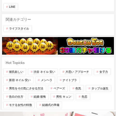
LINE
関連カテゴリー
ライフスタイル
Hot Topicks
彼氏欲しい
渋谷 ネイル 安い
片思い アプローチ
女子力
新宿 ネイル 安い
メンヘラ
ナイトブラ
男性をその気にさせる方法
ペアーズ
色気
タップル誕生
告白の仕方
結婚 後悔
男性 キュン
失恋
モテる女性の特徴
結婚式の準備