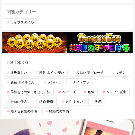
関連カテゴリー
ライフスタイル
Hot Topicks
彼氏欲しい
渋谷 ネイル 安い
片思い アプローチ
女子力
新宿 ネイル 安い
メンヘラ
ナイトブラ
男性をその気にさせる方法
ペアーズ
色気
タップル誕生
告白の仕方
結婚 後悔
男性 キュン
失恋
モテる女性の特徴
結婚式の準備