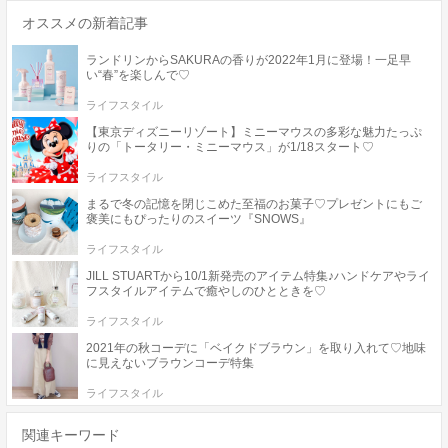
オススメの新着記事
ランドリンからSAKURAの香りが2022年1月に登場！一足早
い“春”を楽しんで♡
ライフスタイル
【東京ディズニーリゾート】ミニーマウスの多彩な魅力たっぷ
りの「トータリー・ミニーマウス」が1/18スタート♡
ライフスタイル
まるで冬の記憶を閉じこめた至福のお菓子♡プレゼントにもご
褒美にもぴったりのスイーツ『SNOWS』
ライフスタイル
JILL STUARTから10/1新発売のアイテム特集♪ハンドケアやライ
フスタイルアイテムで癒やしのひとときを♡
ライフスタイル
2021年の秋コーデに「ベイクドブラウン」を取り入れて♡地味
に見えないブラウンコーデ特集
ライフスタイル
関連キーワード