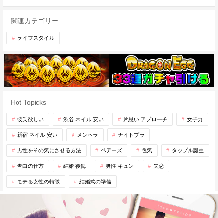
関連カテゴリー
ライフスタイル
Hot Topicks
彼氏欲しい
渋谷 ネイル 安い
片思い アプローチ
女子力
新宿 ネイル 安い
メンヘラ
ナイトブラ
男性をその気にさせる方法
ペアーズ
色気
タップル誕生
告白の仕方
結婚 後悔
男性 キュン
失恋
モテる女性の特徴
結婚式の準備