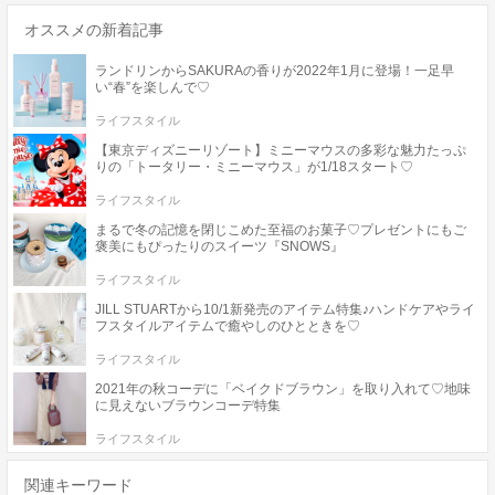
オススメの新着記事
ランドリンからSAKURAの香りが2022年1月に登場！一足早
い“春”を楽しんで♡
ライフスタイル
【東京ディズニーリゾート】ミニーマウスの多彩な魅力たっぷ
りの「トータリー・ミニーマウス」が1/18スタート♡
ライフスタイル
まるで冬の記憶を閉じこめた至福のお菓子♡プレゼントにもご
褒美にもぴったりのスイーツ『SNOWS』
ライフスタイル
JILL STUARTから10/1新発売のアイテム特集♪ハンドケアやライ
フスタイルアイテムで癒やしのひとときを♡
ライフスタイル
2021年の秋コーデに「ベイクドブラウン」を取り入れて♡地味
に見えないブラウンコーデ特集
ライフスタイル
関連キーワード