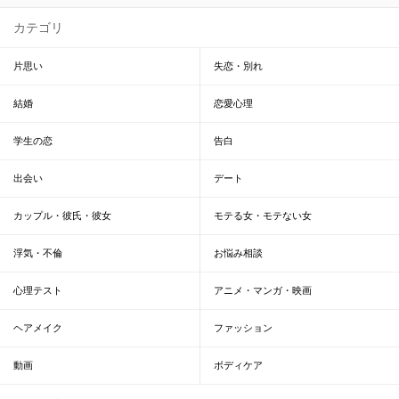
カテゴリ
片思い
失恋・別れ
結婚
恋愛心理
学生の恋
告白
出会い
デート
カップル・彼氏・彼女
モテる女・モテない女
浮気・不倫
お悩み相談
心理テスト
アニメ・マンガ・映画
ヘアメイク
ファッション
動画
ボディケア