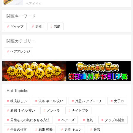
ヘアメイク
関連キーワード
ギャップ
男性
恋愛
関連カテゴリー
ヘアアレンジ
Hot Topicks
彼氏欲しい
渋谷 ネイル 安い
片思い アプローチ
女子力
新宿 ネイル 安い
メンヘラ
ナイトブラ
男性をその気にさせる方法
ペアーズ
色気
タップル誕生
告白の仕方
結婚 後悔
男性 キュン
失恋