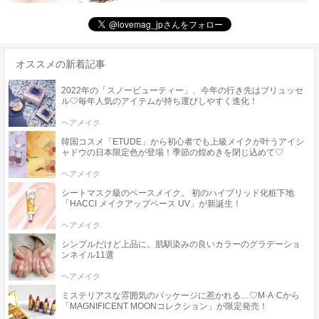
オススメの新着記事
2022年の「スノービューティー」、今年の行き先はブリュッセ
ル♡毎年人気のアイテムが持ち運びしやすく進化！
ヘアメイク
韓国コスメ「ETUDE」から初心者でも上級メイクが叶うアイシ
ャドウの日本限定色が登場！季節の煌めきを閉じ込めて♡
ヘアメイク
シートマスク級のベースメイク。 初のハイブリッド化粧下地
「HACCI メイクアップベース UV」が新誕生！
ヘアメイク
シンプルだけど上品に。肌馴染みの良いカラーのグラデーショ
ンネイル11選
ヘアメイク
ミステリアスな雰囲気のパッケージに惹かれる…♡M·A·Cから
「MAGNIFICENT MOONコレクション」が限定発売！