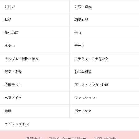
片思い
失恋・別れ
結婚
恋愛心理
学生の恋
告白
出会い
デート
カップル・彼氏・彼女
モテる女・モテない女
浮気・不倫
お悩み相談
心理テスト
アニメ・マンガ・映画
ヘアメイク
ファッション
動画
ボディケア
ライフスタイル
運営会社
プライバシーポリシー
お問い合わせ