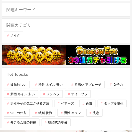
関連キーワード
関連カテゴリー
メイク
Hot Topicks
彼氏欲しい
渋谷 ネイル 安い
片思い アプローチ
女子力
新宿 ネイル 安い
メンヘラ
ナイトブラ
男性をその気にさせる方法
ペアーズ
色気
タップル誕生
告白の仕方
結婚 後悔
男性 キュン
失恋
モテる女性の特徴
結婚式の準備