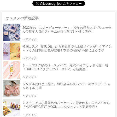
オススメの新着記事
2022年の「スノービューティー」、今年の行き先はブリュッセ
ル♡毎年人気のアイテムが持ち運びしやすく進化！
ヘアメイク
韓国コスメ「ETUDE」から初心者でも上級メイクが叶うアイシ
ャドウの日本限定色が登場！季節の煌めきを閉じ込めて♡
ヘアメイク
シートマスク級のベースメイク。 初のハイブリッド化粧下地
「HACCI メイクアップベース UV」が新誕生！
ヘアメイク
シンプルだけど上品に。肌馴染みの良いカラーのグラデーショ
ンネイル11選
ヘアメイク
ミステリアスな雰囲気のパッケージに惹かれる…♡M·A·Cから
「MAGNIFICENT MOONコレクション」が限定発売！
ヘアメイク