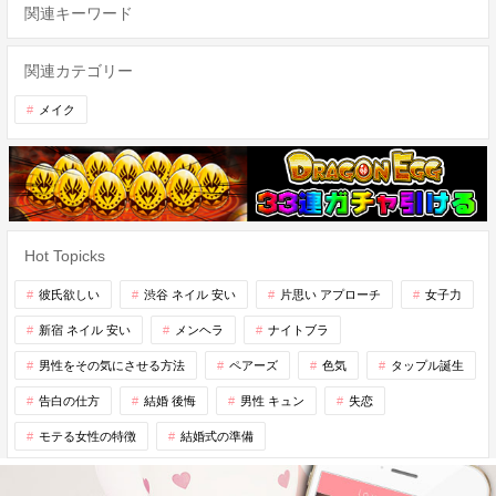
関連キーワード
関連カテゴリー
メイク
Hot Topicks
彼氏欲しい
渋谷 ネイル 安い
片思い アプローチ
女子力
新宿 ネイル 安い
メンヘラ
ナイトブラ
男性をその気にさせる方法
ペアーズ
色気
タップル誕生
告白の仕方
結婚 後悔
男性 キュン
失恋
モテる女性の特徴
結婚式の準備