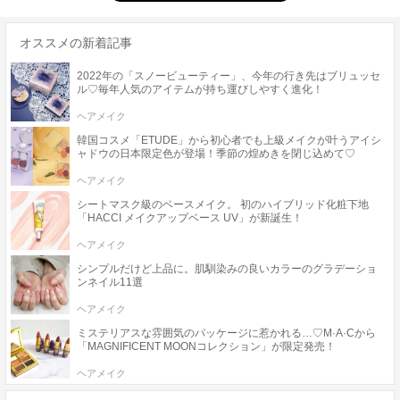
オススメの新着記事
2022年の「スノービューティー」、今年の行き先はブリュッセ
ル♡毎年人気のアイテムが持ち運びしやすく進化！
ヘアメイク
韓国コスメ「ETUDE」から初心者でも上級メイクが叶うアイシ
ャドウの日本限定色が登場！季節の煌めきを閉じ込めて♡
ヘアメイク
シートマスク級のベースメイク。 初のハイブリッド化粧下地
「HACCI メイクアップベース UV」が新誕生！
ヘアメイク
シンプルだけど上品に。肌馴染みの良いカラーのグラデーショ
ンネイル11選
ヘアメイク
ミステリアスな雰囲気のパッケージに惹かれる…♡M·A·Cから
「MAGNIFICENT MOONコレクション」が限定発売！
ヘアメイク