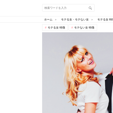
ホーム
モテる女・モテない女
モテる女 特
モテる女 特徴
モテない女 特徴