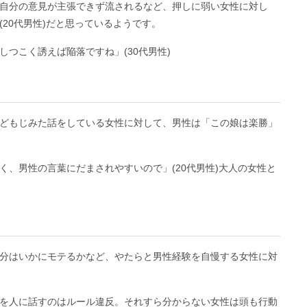
自分の意見が主張できず流されるなど、押しに弱い女性に対し
20代男性)だと思っているようです。
つこく誘えば陥落ですね」(30代男性)
どもじみた話をしている女性に対して、男性は「この娘は楽勝」
く、男性の言葉にだまされやすいので」(20代男性)大人の女性と
分はいかにモテるかなど、やたらと男性経験を自慢する女性に対
を人に話すのはルール違反。それすら分からない女性は頭も行動