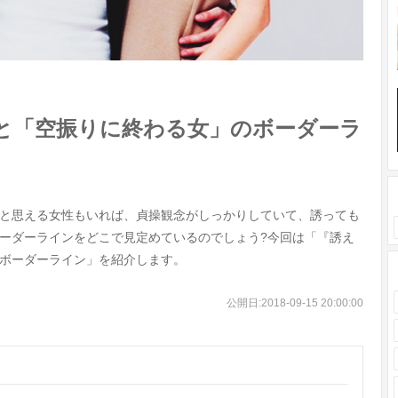
と「空振りに終わる女」のボーダーラ
と思える女性もいれば、貞操観念がしっかりしていて、誘っても
ーダーラインをどこで見定めているのでしょう?今回は「『誘え
ボーダーライン」を紹介します。
公開日:
2018-09-15 20:00:00