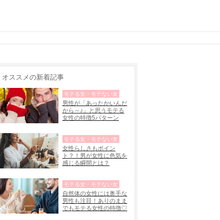
オススメの新着記事
モテる女・モテない女
男性が「あったかいんだ
から～♪」と思うモテる
女性の特徴5パターン
モテる女・モテない女
女性らしさもポイン
ト？！男が女性に色気を
感じる瞬間とは？
モテる女・モテない女
自然体の女性には奥手な
男性も注目！ありのまま
でもモテる女性の特徴♡