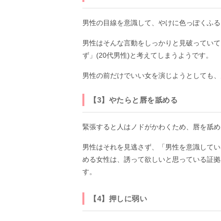
男性の目線を意識して、やけに色っぽくふる
男性はそんな言動をしっかりと見破っていて
ず」(20代男性)と考えてしまうようです。
男性の前だけでいい女を演じようとしても、
【3】やたらと唇を舐める
緊張すると人はノドがかわくため、唇を舐め
男性はそれを見逃さず、「男性を意識してい
める女性は、誘って欲しいと思っている証拠
す。
【4】押しに弱い