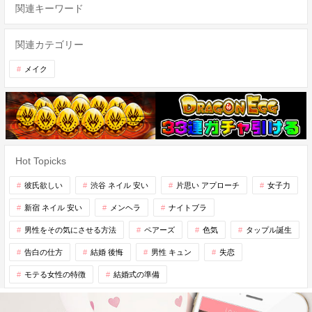
関連キーワード
関連カテゴリー
メイク
Hot Topicks
彼氏欲しい
渋谷 ネイル 安い
片思い アプローチ
女子力
新宿 ネイル 安い
メンヘラ
ナイトブラ
男性をその気にさせる方法
ペアーズ
色気
タップル誕生
告白の仕方
結婚 後悔
男性 キュン
失恋
モテる女性の特徴
結婚式の準備