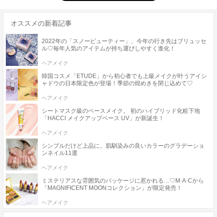
オススメの新着記事
2022年の「スノービューティー」、今年の行き先はブリュッセ
ル♡毎年人気のアイテムが持ち運びしやすく進化！
ヘアメイク
韓国コスメ「ETUDE」から初心者でも上級メイクが叶うアイシ
ャドウの日本限定色が登場！季節の煌めきを閉じ込めて♡
ヘアメイク
シートマスク級のベースメイク。 初のハイブリッド化粧下地
「HACCI メイクアップベース UV」が新誕生！
ヘアメイク
シンプルだけど上品に。肌馴染みの良いカラーのグラデーショ
ンネイル11選
ヘアメイク
ミステリアスな雰囲気のパッケージに惹かれる…♡M·A·Cから
「MAGNIFICENT MOONコレクション」が限定発売！
ヘアメイク