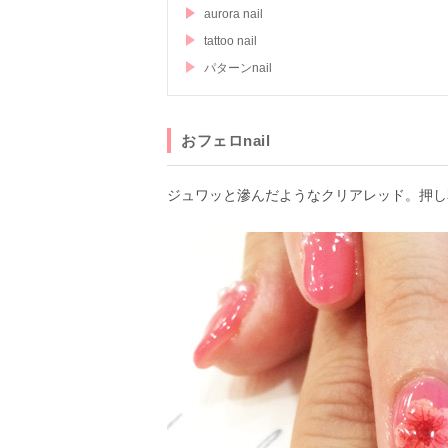
aurora nail
tattoo nail
パターンnail
おフェロnail
ジュワッと滲んだようなクリアレッド。押し