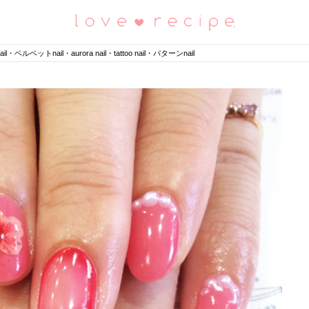
恋愛レシピ
l・ベルベットnail・aurora nail・tattoo nail・パターンnail