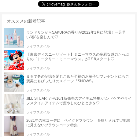
オススメの新着記事
ランドリンからSAKURAの香りが2022年1月に登場！一足早
い“春”を楽しんで♡
ライフスタイル
【東京ディズニーリゾート】ミニーマウスの多彩な魅力たっぷ
りの「トータリー・ミニーマウス」が1/18スタート♡
ライフスタイル
まるで冬の記憶を閉じこめた至福のお菓子♡プレゼントにもご
褒美にもぴったりのスイーツ『SNOWS』
ライフスタイル
JILL STUARTから10/1新発売のアイテム特集♪ハンドケアやライ
フスタイルアイテムで癒やしのひとときを♡
ライフスタイル
2021年の秋コーデに「ベイクドブラウン」を取り入れて♡地味
に見えないブラウンコーデ特集
ライフスタイル