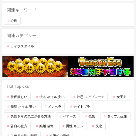
関連キーワード
心理
関連カテゴリー
ライフスタイル
Hot Topicks
彼氏欲しい
渋谷 ネイル 安い
片思い アプローチ
女子力
新宿 ネイル 安い
メンヘラ
ナイトブラ
男性をその気にさせる方法
ペアーズ
色気
タップル誕生
告白の仕方
結婚 後悔
男性 キュン
失恋
モテる女性の特徴
結婚式の準備