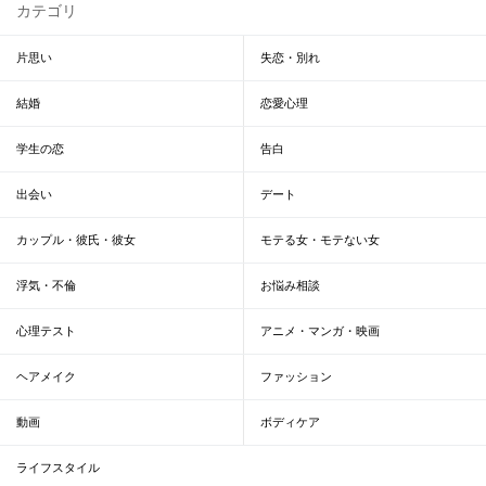
カテゴリ
片思い
失恋・別れ
結婚
恋愛心理
学生の恋
告白
出会い
デート
カップル・彼氏・彼女
モテる女・モテない女
浮気・不倫
お悩み相談
心理テスト
アニメ・マンガ・映画
ヘアメイク
ファッション
動画
ボディケア
ライフスタイル