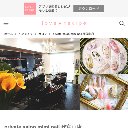
メニュー
恋愛レシピ
ホーム
ヘアメイク
サロン
private salon mimi nail 代官山店
private salon mimi nail 代官山店