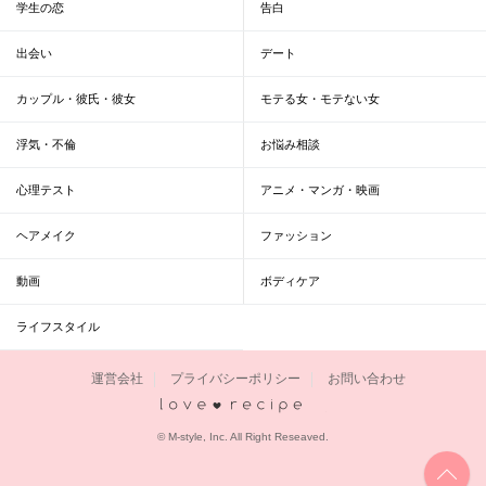
学生の恋
告白
出会い
デート
カップル・彼氏・彼女
モテる女・モテない女
浮気・不倫
お悩み相談
心理テスト
アニメ・マンガ・映画
ヘアメイク
ファッション
動画
ボディケア
ライフスタイル
運営会社
プライバシーポリシー
お問い合わせ
恋愛レシピ
© M-style, Inc. All Right Reseaved.