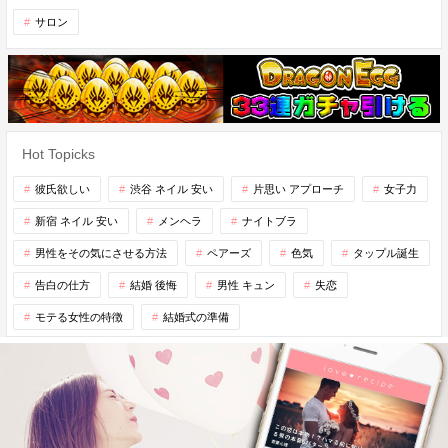
サロン
Hot Topicks
彼氏欲しい
渋谷 ネイル 安い
片思い アプローチ
女子力
新宿 ネイル 安い
メンヘラ
ナイトブラ
男性をその気にさせる方法
ペアーズ
色気
タップル誕生
告白の仕方
結婚 後悔
男性 キュン
失恋
モテる女性の特徴
結婚式の準備