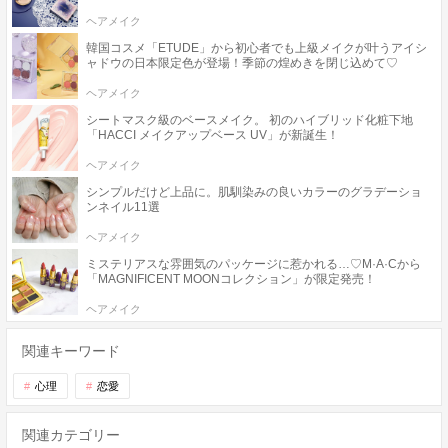
ヘアメイク
韓国コスメ「ETUDE」から初心者でも上級メイクが叶うアイシ
ャドウの日本限定色が登場！季節の煌めきを閉じ込めて♡
ヘアメイク
シートマスク級のベースメイク。 初のハイブリッド化粧下地
「HACCI メイクアップベース UV」が新誕生！
ヘアメイク
シンプルだけど上品に。肌馴染みの良いカラーのグラデーショ
ンネイル11選
ヘアメイク
ミステリアスな雰囲気のパッケージに惹かれる…♡M·A·Cから
「MAGNIFICENT MOONコレクション」が限定発売！
ヘアメイク
関連キーワード
心理
恋愛
関連カテゴリー