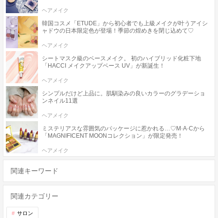
ヘアメイク
韓国コスメ「ETUDE」から初心者でも上級メイクが叶うアイシ
ャドウの日本限定色が登場！季節の煌めきを閉じ込めて♡
ヘアメイク
シートマスク級のベースメイク。 初のハイブリッド化粧下地
「HACCI メイクアップベース UV」が新誕生！
ヘアメイク
シンプルだけど上品に。肌馴染みの良いカラーのグラデーショ
ンネイル11選
ヘアメイク
ミステリアスな雰囲気のパッケージに惹かれる…♡M·A·Cから
「MAGNIFICENT MOONコレクション」が限定発売！
ヘアメイク
関連キーワード
関連カテゴリー
サロン