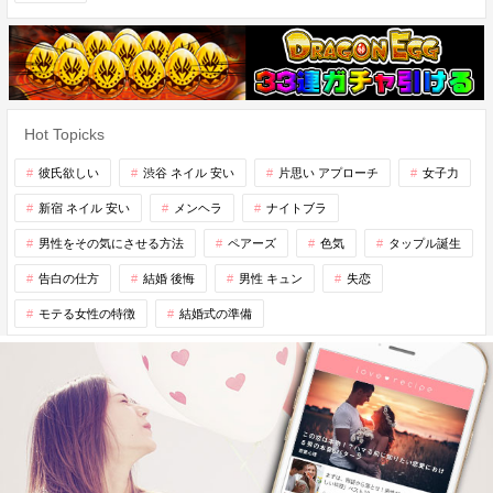
Hot Topicks
彼氏欲しい
渋谷 ネイル 安い
片思い アプローチ
女子力
新宿 ネイル 安い
メンヘラ
ナイトブラ
男性をその気にさせる方法
ペアーズ
色気
タップル誕生
告白の仕方
結婚 後悔
男性 キュン
失恋
モテる女性の特徴
結婚式の準備