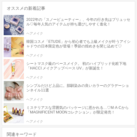
オススメの新着記事
2022年の「スノービューティー」、今年の行き先はブリュッセ
ル♡毎年人気のアイテムが持ち運びしやすく進化！
ヘアメイク
韓国コスメ「ETUDE」から初心者でも上級メイクが叶うアイシ
ャドウの日本限定色が登場！季節の煌めきを閉じ込めて♡
ヘアメイク
シートマスク級のベースメイク。 初のハイブリッド化粧下地
「HACCI メイクアップベース UV」が新誕生！
ヘアメイク
シンプルだけど上品に。肌馴染みの良いカラーのグラデーショ
ンネイル11選
ヘアメイク
ミステリアスな雰囲気のパッケージに惹かれる…♡M·A·Cから
「MAGNIFICENT MOONコレクション」が限定発売！
ヘアメイク
関連キーワード