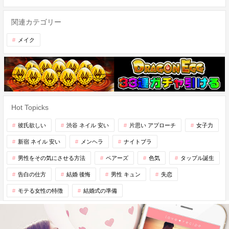
関連カテゴリー
メイク
Hot Topicks
彼氏欲しい
渋谷 ネイル 安い
片思い アプローチ
女子力
新宿 ネイル 安い
メンヘラ
ナイトブラ
男性をその気にさせる方法
ペアーズ
色気
タップル誕生
告白の仕方
結婚 後悔
男性 キュン
失恋
モテる女性の特徴
結婚式の準備