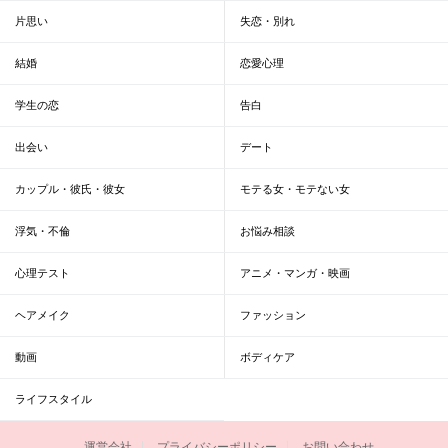
片思い
失恋・別れ
結婚
恋愛心理
学生の恋
告白
出会い
デート
カップル・彼氏・彼女
モテる女・モテない女
浮気・不倫
お悩み相談
心理テスト
アニメ・マンガ・映画
ヘアメイク
ファッション
動画
ボディケア
ライフスタイル
運営会社
プライバシーポリシー
お問い合わせ