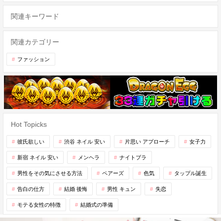
関連キーワード
関連カテゴリー
ファッション
Hot Topicks
彼氏欲しい
渋谷 ネイル 安い
片思い アプローチ
女子力
新宿 ネイル 安い
メンヘラ
ナイトブラ
男性をその気にさせる方法
ペアーズ
色気
タップル誕生
告白の仕方
結婚 後悔
男性 キュン
失恋
モテる女性の特徴
結婚式の準備