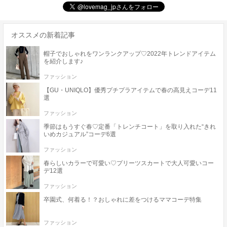
オススメの新着記事
帽子でおしゃれをワンランクアップ♡2022年トレンドアイテム
を紹介します♪
ファッション
【GU・UNIQLO】優秀プチプラアイテムで春の高見えコーデ11
選
ファッション
季節はもうすぐ春♡定番「トレンチコート」を取り入れた“きれ
いめカジュアル”コーデ6選
ファッション
春らしいカラーで可愛い♡プリーツスカートで大人可愛いコー
デ12選
ファッション
卒園式、何着る！？おしゃれに差をつけるママコーデ特集
ファッション