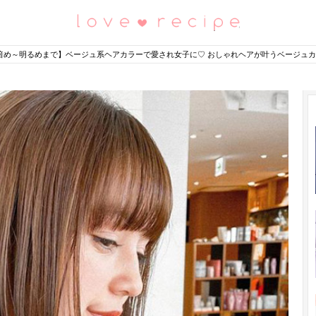
恋愛レシピ
暗め～明るめまで】ベージュ系ヘアカラーで愛され女子に♡ おしゃれヘアが叶うベージュカ