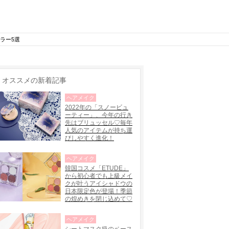
ラー5選
オススメの新着記事
ヘアメイク
2022年の「スノービュ
ーティー」、今年の行き
先はブリュッセル♡毎年
人気のアイテムが持ち運
びしやすく進化！
ヘアメイク
韓国コスメ「ETUDE」
から初心者でも上級メイ
クが叶うアイシャドウの
日本限定色が登場！季節
の煌めきを閉じ込めて♡
ヘアメイク