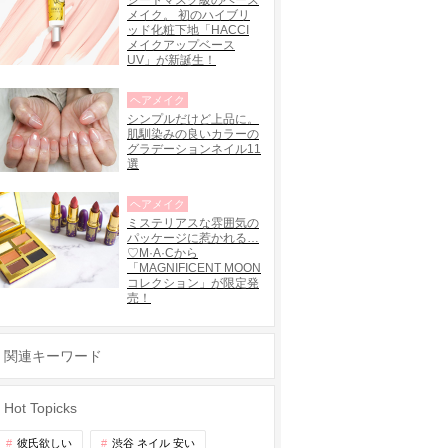
シートマスク級のベース
メイク。 初のハイブリ
ッド化粧下地「HACCI
メイクアップベース
UV」が新誕生！
ヘアメイク
シンプルだけど上品に。
肌馴染みの良いカラーの
グラデーションネイル11
選
ヘアメイク
ミステリアスな雰囲気の
パッケージに惹かれる…
♡M·A·Cから
「MAGNIFICENT MOON
コレクション」が限定発
売！
関連キーワード
Hot Topicks
彼氏欲しい
渋谷 ネイル 安い