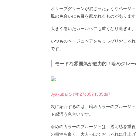
オリーブグリーンが混ざったようなベージュ
風の色合いにも目を惹かれるものがあります
大きく巻いたカールヘアも重くなり過ぎず、
いつものベージュヘアをちょっぴりおしゃれ
です。
モードな雰囲気が魅力的！暗めグレー
Jyakubai S @h27c8574385ds7
次に紹介するのは、暗めカラーのブルージュ
ド感漂う色合いです。
暗めのカラーのブルージュは、透明感を重視
の相性も良く、大人っぽくおしゃれに仕上げ