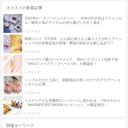
オススメの新着記事
2022年の「スノービューティー」、今年の行き先はブリュッセ
ル♡毎年人気のアイテムが持ち運びしやすく進化！
ヘアメイク
韓国コスメ「ETUDE」から初心者でも上級メイクが叶うアイシ
ャドウの日本限定色が登場！季節の煌めきを閉じ込めて♡
ヘアメイク
シートマスク級のベースメイク。 初のハイブリッド化粧下地
「HACCI メイクアップベース UV」が新誕生！
ヘアメイク
シンプルだけど上品に。肌馴染みの良いカラーのグラデーショ
ンネイル11選
ヘアメイク
ミステリアスな雰囲気のパッケージに惹かれる…♡M·A·Cから
「MAGNIFICENT MOONコレクション」が限定発売！
ヘアメイク
関連キーワード