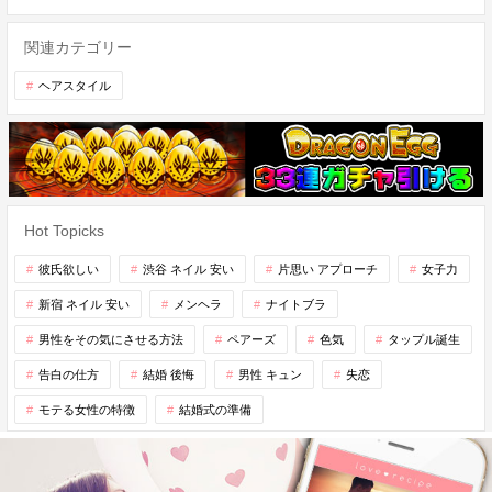
関連カテゴリー
ヘアスタイル
Hot Topicks
彼氏欲しい
渋谷 ネイル 安い
片思い アプローチ
女子力
新宿 ネイル 安い
メンヘラ
ナイトブラ
男性をその気にさせる方法
ペアーズ
色気
タップル誕生
告白の仕方
結婚 後悔
男性 キュン
失恋
モテる女性の特徴
結婚式の準備