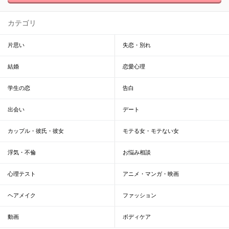
カテゴリ
片思い
失恋・別れ
結婚
恋愛心理
学生の恋
告白
出会い
デート
カップル・彼氏・彼女
モテる女・モテない女
浮気・不倫
お悩み相談
心理テスト
アニメ・マンガ・映画
ヘアメイク
ファッション
動画
ボディケア