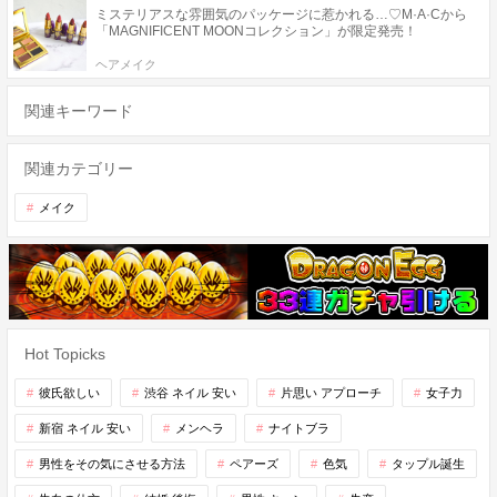
ミステリアスな雰囲気のパッケージに惹かれる…♡M·A·Cから
「MAGNIFICENT MOONコレクション」が限定発売！
ヘアメイク
関連キーワード
関連カテゴリー
メイク
Hot Topicks
彼氏欲しい
渋谷 ネイル 安い
片思い アプローチ
女子力
新宿 ネイル 安い
メンヘラ
ナイトブラ
男性をその気にさせる方法
ペアーズ
色気
タップル誕生