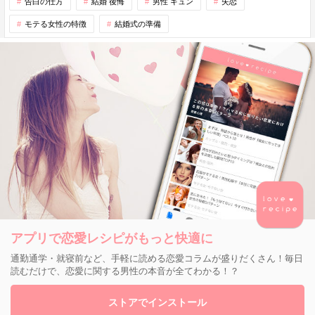
告白の仕方
結婚 後悔
男性 キュン
失恋
モテる女性の特徴
結婚式の準備
アプリで恋愛レシピがもっと快適に
通勤通学・就寝前など、手軽に読める恋愛コラムが盛りだくさん！毎日
読むだけで、恋愛に関する男性の本音が全てわかる！？
ストアでインストール