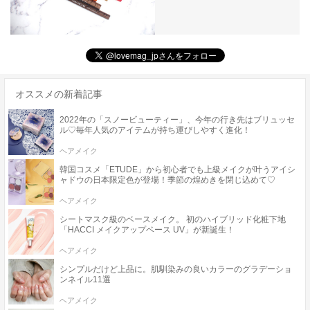
オススメの新着記事
2022年の「スノービューティー」、今年の行き先はブリュッセ
ル♡毎年人気のアイテムが持ち運びしやすく進化！
ヘアメイク
韓国コスメ「ETUDE」から初心者でも上級メイクが叶うアイシ
ャドウの日本限定色が登場！季節の煌めきを閉じ込めて♡
ヘアメイク
シートマスク級のベースメイク。 初のハイブリッド化粧下地
「HACCI メイクアップベース UV」が新誕生！
ヘアメイク
シンプルだけど上品に。肌馴染みの良いカラーのグラデーショ
ンネイル11選
ヘアメイク