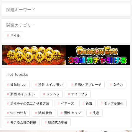
関連キーワード
関連カテゴリー
ネイル
Hot Topicks
彼氏欲しい
渋谷 ネイル 安い
片思い アプローチ
女子力
新宿 ネイル 安い
メンヘラ
ナイトブラ
男性をその気にさせる方法
ペアーズ
色気
タップル誕生
告白の仕方
結婚 後悔
男性 キュン
失恋
モテる女性の特徴
結婚式の準備