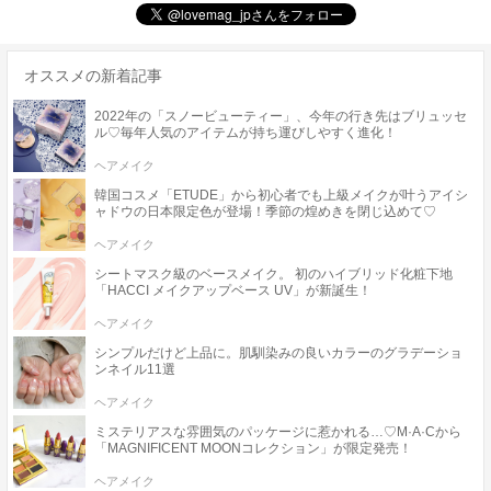
オススメの新着記事
2022年の「スノービューティー」、今年の行き先はブリュッセ
ル♡毎年人気のアイテムが持ち運びしやすく進化！
ヘアメイク
韓国コスメ「ETUDE」から初心者でも上級メイクが叶うアイシ
ャドウの日本限定色が登場！季節の煌めきを閉じ込めて♡
ヘアメイク
シートマスク級のベースメイク。 初のハイブリッド化粧下地
「HACCI メイクアップベース UV」が新誕生！
ヘアメイク
シンプルだけど上品に。肌馴染みの良いカラーのグラデーショ
ンネイル11選
ヘアメイク
ミステリアスな雰囲気のパッケージに惹かれる…♡M·A·Cから
「MAGNIFICENT MOONコレクション」が限定発売！
ヘアメイク