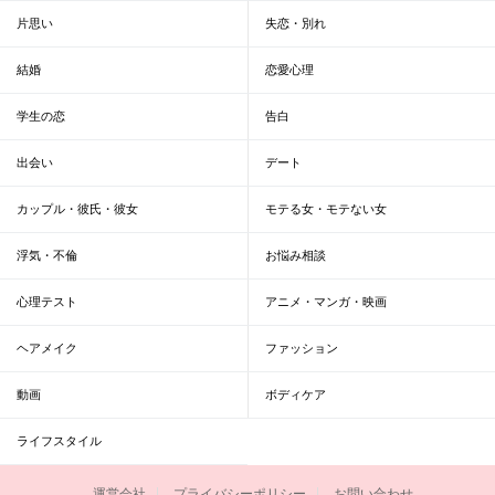
片思い
失恋・別れ
結婚
恋愛心理
学生の恋
告白
出会い
デート
カップル・彼氏・彼女
モテる女・モテない女
浮気・不倫
お悩み相談
心理テスト
アニメ・マンガ・映画
ヘアメイク
ファッション
動画
ボディケア
ライフスタイル
運営会社
プライバシーポリシー
お問い合わせ