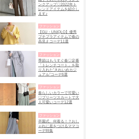
ンクアップ♡2022年ト
レンドアイテムを紹介し
ます♪
ファッション
【GU・UNIQLO】優秀
プチプラアイテムで春の
高見えコーデ11選
ファッション
季節はもうすぐ春♡定番
「トレンチコート」を取
り入れた“きれいめカジ
ュアル”コーデ6選
ファッション
春らしいカラーで可愛い
♡プリーツスカートで大
人可愛いコーデ12選
ファッション
卒園式、何着る！？おし
ゃれに差をつけるママコ
ーデ特集