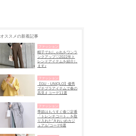
オススメの新着記事
ファッション
帽子でおしゃれをワンラ
ンクアップ♡2022年ト
レンドアイテムを紹介し
ます♪
ファッション
【GU・UNIQLO】優秀
プチプラアイテムで春の
高見えコーデ11選
ファッション
季節はもうすぐ春♡定番
「トレンチコート」を取
り入れた“きれいめカジ
ュアル”コーデ6選