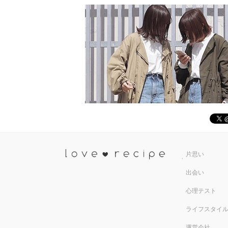
恋愛レシ
片思い
出会い
心理テスト
ライフスタイ
運営会社