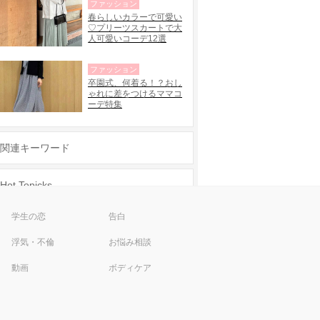
ファッション
春らしいカラーで可愛い
♡プリーツスカートで大
人可愛いコーデ12選
ファッション
卒園式、何着る！？おし
ゃれに差をつけるママコ
ーデ特集
関連キーワード
Hot Topicks
彼氏欲しい
渋谷 ネイル 安い
学生の恋
告白
片思い アプローチ
女子力
浮気・不倫
お悩み相談
新宿 ネイル 安い
メンヘラ
動画
ボディケア
ナイトブラ
男性をその気にさせる方法
ペアーズ
色気
タップル誕生