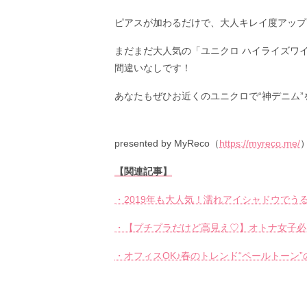
ピアスが加わるだけで、大人キレイ度アップ
まだまだ大人気の「ユニクロ ハイライズワ
間違いなしです！
あなたもぜひお近くのユニクロで“神デニム”
presented by MyReco（
https://myreco.me/
【関連記事】
・2019年も大人気！濡れアイシャドウでう
・【プチプラだけど高見え♡】オトナ女子必見
・オフィスOK♪春のトレンド“ペールトーン