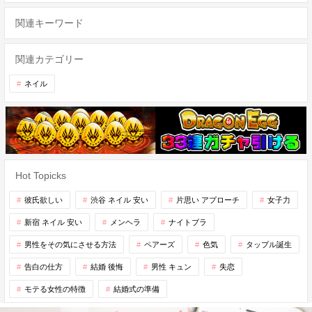
関連キーワード
関連カテゴリー
ネイル
Hot Topicks
彼氏欲しい
渋谷 ネイル 安い
片思い アプローチ
女子力
新宿 ネイル 安い
メンヘラ
ナイトブラ
男性をその気にさせる方法
ペアーズ
色気
タップル誕生
告白の仕方
結婚 後悔
男性 キュン
失恋
モテる女性の特徴
結婚式の準備