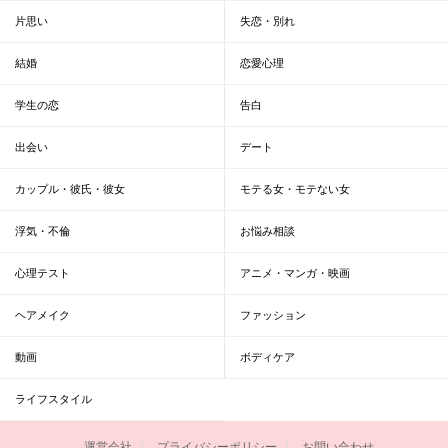
片思い
失恋・別れ
結婚
恋愛心理
学生の恋
告白
出会い
デート
カップル・彼氏・彼女
モテる女・モテない女
浮気・不倫
お悩み相談
心理テスト
アニメ・マンガ・映画
ヘアメイク
ファッション
動画
ボディケア
ライフスタイル
運営会社
プライバシーポリシー
お問い合わせ