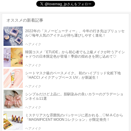
オススメの新着記事
2022年の「スノービューティー」、今年の行き先はブリュッセ
ル♡毎年人気のアイテムが持ち運びしやすく進化！
ヘアメイク
韓国コスメ「ETUDE」から初心者でも上級メイクが叶うアイシ
ャドウの日本限定色が登場！季節の煌めきを閉じ込めて♡
ヘアメイク
シートマスク級のベースメイク。 初のハイブリッド化粧下地
「HACCI メイクアップベース UV」が新誕生！
ヘアメイク
シンプルだけど上品に。肌馴染みの良いカラーのグラデーショ
ンネイル11選
ヘアメイク
ミステリアスな雰囲気のパッケージに惹かれる…♡M·A·Cから
「MAGNIFICENT MOONコレクション」が限定発売！
ヘアメイク