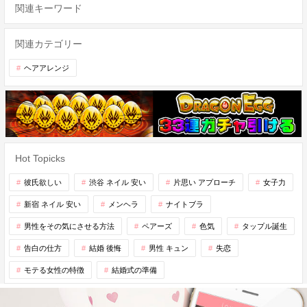
関連キーワード
関連カテゴリー
ヘアアレンジ
Hot Topicks
彼氏欲しい
渋谷 ネイル 安い
片思い アプローチ
女子力
新宿 ネイル 安い
メンヘラ
ナイトブラ
男性をその気にさせる方法
ペアーズ
色気
タップル誕生
告白の仕方
結婚 後悔
男性 キュン
失恋
モテる女性の特徴
結婚式の準備