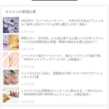
オススメの新着記事
2022年の「スノービューティー」、今年の行き先はブリュッセ
ル♡毎年人気のアイテムが持ち運びしやすく進化！
ヘアメイク
韓国コスメ「ETUDE」から初心者でも上級メイクが叶うアイシ
ャドウの日本限定色が登場！季節の煌めきを閉じ込めて♡
ヘアメイク
シートマスク級のベースメイク。 初のハイブリッド化粧下地
「HACCI メイクアップベース UV」が新誕生！
ヘアメイク
シンプルだけど上品に。肌馴染みの良いカラーのグラデーショ
ンネイル11選
ヘアメイク
ミステリアスな雰囲気のパッケージに惹かれる…♡M·A·Cから
「MAGNIFICENT MOONコレクション」が限定発売！
ヘアメイク