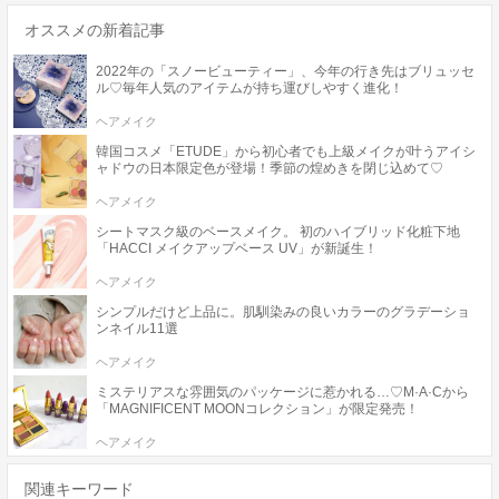
オススメの新着記事
2022年の「スノービューティー」、今年の行き先はブリュッセ
ル♡毎年人気のアイテムが持ち運びしやすく進化！
ヘアメイク
韓国コスメ「ETUDE」から初心者でも上級メイクが叶うアイシ
ャドウの日本限定色が登場！季節の煌めきを閉じ込めて♡
ヘアメイク
シートマスク級のベースメイク。 初のハイブリッド化粧下地
「HACCI メイクアップベース UV」が新誕生！
ヘアメイク
シンプルだけど上品に。肌馴染みの良いカラーのグラデーショ
ンネイル11選
ヘアメイク
ミステリアスな雰囲気のパッケージに惹かれる…♡M·A·Cから
「MAGNIFICENT MOONコレクション」が限定発売！
ヘアメイク
関連キーワード