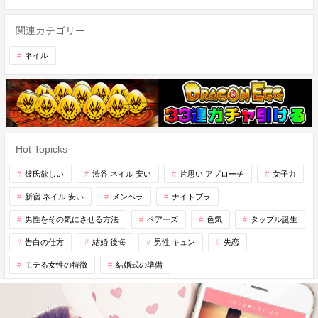
関連カテゴリー
ネイル
Hot Topicks
彼氏欲しい
渋谷 ネイル 安い
片思い アプローチ
女子力
新宿 ネイル 安い
メンヘラ
ナイトブラ
男性をその気にさせる方法
ペアーズ
色気
タップル誕生
告白の仕方
結婚 後悔
男性 キュン
失恋
モテる女性の特徴
結婚式の準備