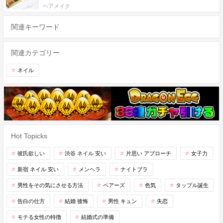
ヘアメイク
関連キーワード
関連カテゴリー
ネイル
Hot Topicks
彼氏欲しい
渋谷 ネイル 安い
片思い アプローチ
女子力
新宿 ネイル 安い
メンヘラ
ナイトブラ
男性をその気にさせる方法
ペアーズ
色気
タップル誕生
告白の仕方
結婚 後悔
男性 キュン
失恋
モテる女性の特徴
結婚式の準備