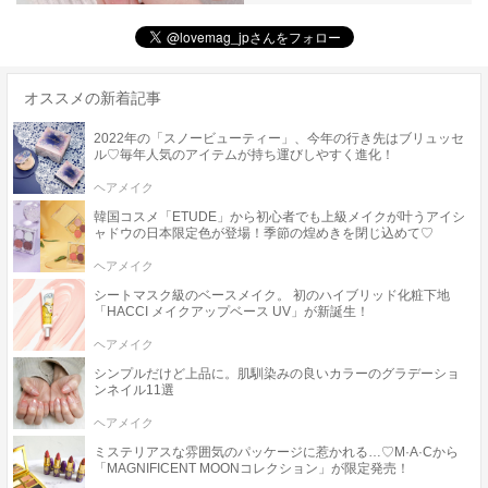
オススメの新着記事
2022年の「スノービューティー」、今年の行き先はブリュッセ
ル♡毎年人気のアイテムが持ち運びしやすく進化！
ヘアメイク
韓国コスメ「ETUDE」から初心者でも上級メイクが叶うアイシ
ャドウの日本限定色が登場！季節の煌めきを閉じ込めて♡
ヘアメイク
シートマスク級のベースメイク。 初のハイブリッド化粧下地
「HACCI メイクアップベース UV」が新誕生！
ヘアメイク
シンプルだけど上品に。肌馴染みの良いカラーのグラデーショ
ンネイル11選
ヘアメイク
ミステリアスな雰囲気のパッケージに惹かれる…♡M·A·Cから
「MAGNIFICENT MOONコレクション」が限定発売！