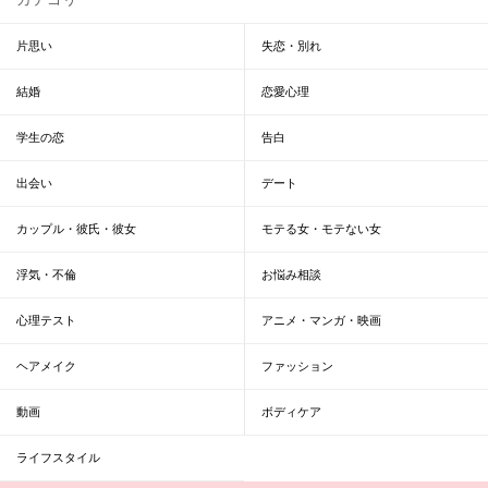
片思い
失恋・別れ
結婚
恋愛心理
学生の恋
告白
出会い
デート
カップル・彼氏・彼女
モテる女・モテない女
浮気・不倫
お悩み相談
心理テスト
アニメ・マンガ・映画
ヘアメイク
ファッション
動画
ボディケア
ライフスタイル