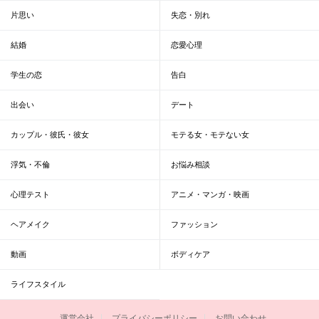
片思い
失恋・別れ
結婚
恋愛心理
学生の恋
告白
出会い
デート
カップル・彼氏・彼女
モテる女・モテない女
浮気・不倫
お悩み相談
心理テスト
アニメ・マンガ・映画
ヘアメイク
ファッション
動画
ボディケア
ライフスタイル
運営会社
プライバシーポリシー
お問い合わせ