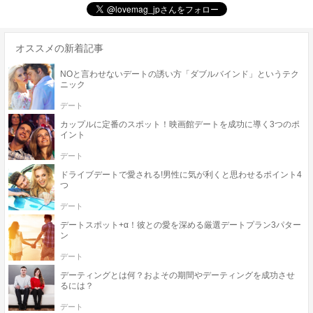
オススメの新着記事
NOと言わせないデートの誘い方「ダブルバインド」というテク
ニック
デート
カップルに定番のスポット！映画館デートを成功に導く3つのポ
イント
デート
ドライブデートで愛される!男性に気が利くと思わせるポイント4
つ
デート
デートスポット+α！彼との愛を深める厳選デートプラン3パター
ン
デート
デーティングとは何？およその期間やデーティングを成功させ
るには？
デート