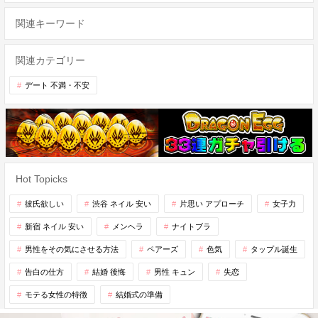
関連キーワード
関連カテゴリー
デート 不満・不安
Hot Topicks
彼氏欲しい
渋谷 ネイル 安い
片思い アプローチ
女子力
新宿 ネイル 安い
メンヘラ
ナイトブラ
男性をその気にさせる方法
ペアーズ
色気
タップル誕生
告白の仕方
結婚 後悔
男性 キュン
失恋
モテる女性の特徴
結婚式の準備