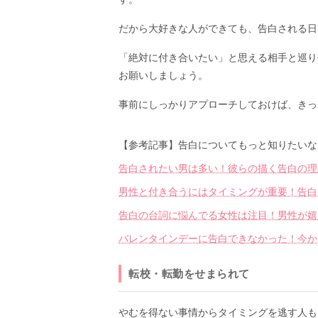
だから大好きな人ができても、告白される日
「絶対に付き合いたい」と思える相手と巡り
お願いしましょう。
事前にしっかりアプローチしておけば、きっ
【参考記事】告白についてもっと知りたいな
告白されたい男は多い！彼らの描く告白の理
男性と付き合うにはタイミングが重要！告白
告白の台詞に悩んでる女性は注目！男性が嬉
バレンタインデーに告白できなかった！今か
転校・転勤をせまられて
やむを得ない事情からタイミングを逃す人も