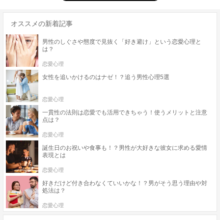
オススメの新着記事
男性のしぐさや態度で見抜く「好き避け」という恋愛心理と
は？
恋愛心理
女性を追いかけるのはナゼ！？追う男性心理5選
恋愛心理
一貫性の法則は恋愛でも活用できちゃう！使うメリットと注意
点は？
恋愛心理
誕生日のお祝いや食事も！？男性が大好きな彼女に求める愛情
表現とは
恋愛心理
好きだけど付き合わなくていいかな！？男がそう思う理由や対
処法は？
恋愛心理