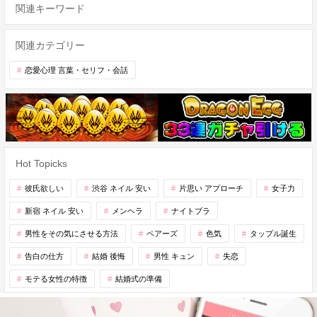
関連キーワード
関連カテゴリー
恋愛心理 言葉・セリフ・会話
Hot Topicks
彼氏欲しい
渋谷 ネイル 安い
片思い アプローチ
女子力
新宿 ネイル 安い
メンヘラ
ナイトブラ
男性をその気にさせる方法
ペアーズ
色気
タップル誕生
告白の仕方
結婚 後悔
男性 キュン
失恋
モテる女性の特徴
結婚式の準備