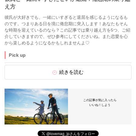
え方
彼氏が大好きでも、一緒にいすぎると退屈を感じるようになるも
のです。つまりある日を境に倦怠期に突入します！あなたもそん
な時期を迎えているのなら？この記事では乗り越え方を5つ、ご紹
介していきますので、ぜひ参考にしてくださいね。また恋愛を心
から楽しめるようになるかもしれませんよ♡
Pick up
続きを読む
この記事が気に入ったら
いいね！しよう