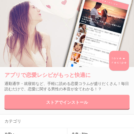
アプリで恋愛レシピがもっと快適に
通勤通学・就寝前など、手軽に読める恋愛コラムが盛りだくさん！毎日
読むだけで、恋愛に関する男性の本音が全てわかる！？
ストアでインストール
カテゴリ
片思い
失恋・別れ