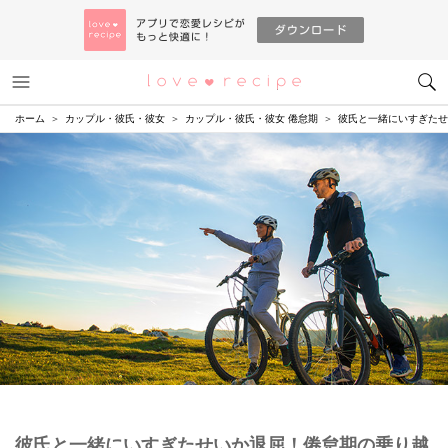
メニュー
恋愛レシピ
ホーム
カップル・彼氏・彼女
カップル・彼氏・彼女 倦怠期
彼氏と一緒にいすぎたせ
彼氏と一緒にいすぎたせいか退屈！倦怠期の乗り越