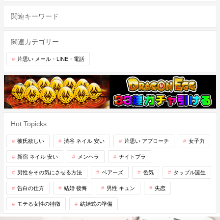
関連キーワード
関連カテゴリー
片思い メール・LINE・電話
Hot Topicks
彼氏欲しい
渋谷 ネイル 安い
片思い アプローチ
女子力
新宿 ネイル 安い
メンヘラ
ナイトブラ
男性をその気にさせる方法
ペアーズ
色気
タップル誕生
告白の仕方
結婚 後悔
男性 キュン
失恋
モテる女性の特徴
結婚式の準備