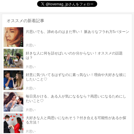
オススメの新着記事
片思いでも、諦めるのはまだ早い！ 脈ありなフラれ方5パターン
片思い
好きな人に何を話せばいいのか分からない！オススメの話題
は？
片思い
好意に気づいてるはずなのに素っ気ない！理由や大好きな彼に
したいこと♡
片思い
毎日見かける、ある人が気になるなら？両思いになるためにし
たいこと♡
片思い
大好きな人と両思いになれそう？付き合える可能性があるか探
る方法！
片思い