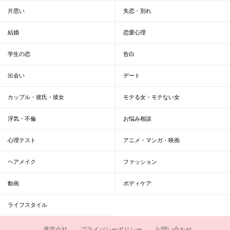
片思い
失恋・別れ
結婚
恋愛心理
学生の恋
告白
出会い
デート
カップル・彼氏・彼女
モテる女・モテない女
浮気・不倫
お悩み相談
心理テスト
アニメ・マンガ・映画
ヘアメイク
ファッション
動画
ボディケア
ライフスタイル
運営会社
プライバシーポリシー
お問い合わせ