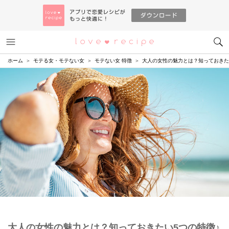
メニュー
恋愛レシピ
ホーム
モテる女・モテない女
モテない女 特徴
大人の女性の魅力とは？知っておきた
大人の女性の魅力とは？知っておきたい5つの特徴♪