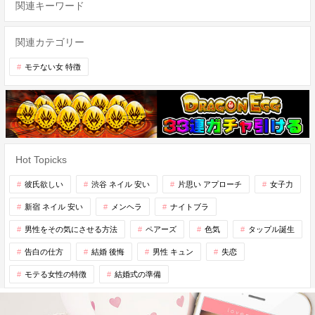
関連キーワード
関連カテゴリー
モテない女 特徴
Hot Topicks
彼氏欲しい
渋谷 ネイル 安い
片思い アプローチ
女子力
新宿 ネイル 安い
メンヘラ
ナイトブラ
男性をその気にさせる方法
ペアーズ
色気
タップル誕生
告白の仕方
結婚 後悔
男性 キュン
失恋
モテる女性の特徴
結婚式の準備