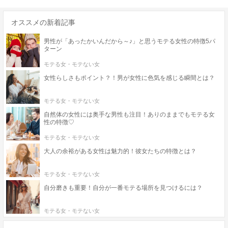
オススメの新着記事
男性が「あったかいんだから～♪」と思うモテる女性の特徴5パ
ターン
モテる女・モテない女
女性らしさもポイント？！男が女性に色気を感じる瞬間とは？
モテる女・モテない女
自然体の女性には奥手な男性も注目！ありのままでもモテる女
性の特徴♡
モテる女・モテない女
大人の余裕がある女性は魅力的！彼女たちの特徴とは？
モテる女・モテない女
自分磨きも重要！自分が一番モテる場所を見つけるには？
モテる女・モテない女