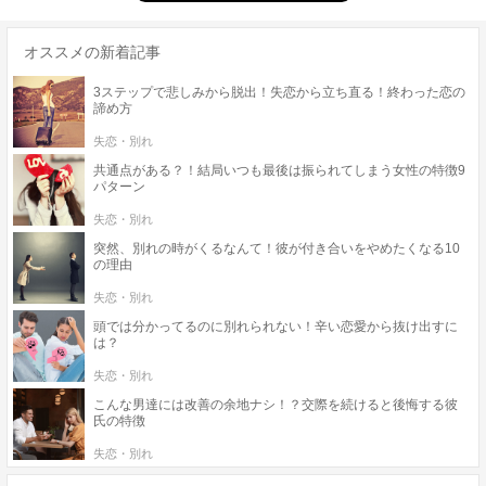
オススメの新着記事
3ステップで悲しみから脱出！失恋から立ち直る！終わった恋の
諦め方
失恋・別れ
共通点がある？！結局いつも最後は振られてしまう女性の特徴9
パターン
失恋・別れ
突然、別れの時がくるなんて！彼が付き合いをやめたくなる10
の理由
失恋・別れ
頭では分かってるのに別れられない！辛い恋愛から抜け出すに
は？
失恋・別れ
こんな男達には改善の余地ナシ！？交際を続けると後悔する彼
氏の特徴
失恋・別れ