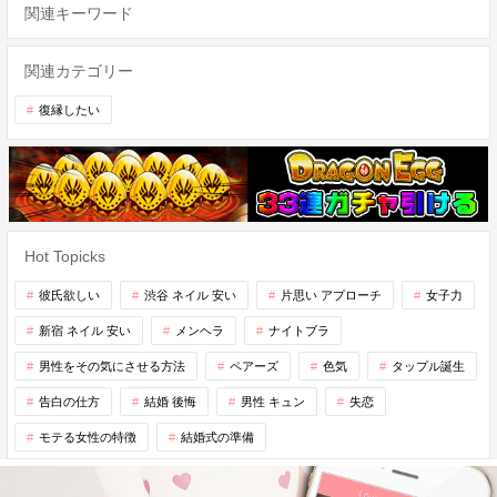
関連キーワード
関連カテゴリー
復縁したい
Hot Topicks
彼氏欲しい
渋谷 ネイル 安い
片思い アプローチ
女子力
新宿 ネイル 安い
メンヘラ
ナイトブラ
男性をその気にさせる方法
ペアーズ
色気
タップル誕生
告白の仕方
結婚 後悔
男性 キュン
失恋
モテる女性の特徴
結婚式の準備