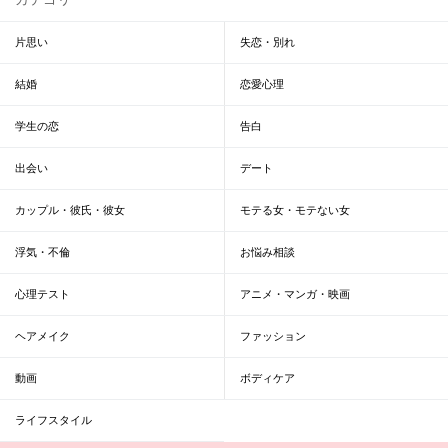
片思い
失恋・別れ
結婚
恋愛心理
学生の恋
告白
出会い
デート
カップル・彼氏・彼女
モテる女・モテない女
浮気・不倫
お悩み相談
心理テスト
アニメ・マンガ・映画
ヘアメイク
ファッション
動画
ボディケア
ライフスタイル