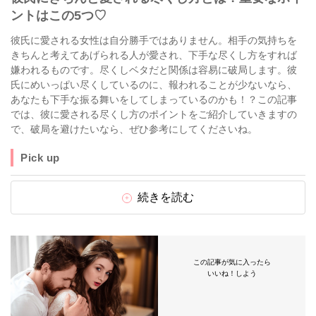
ントはこの5つ♡
彼氏に愛される女性は自分勝手ではありません。相手の気持ちを
きちんと考えてあげられる人が愛され、下手な尽くし方をすれば
嫌われるものです。尽くしベタだと関係は容易に破局します。彼
氏にめいっぱい尽くしているのに、報われることが少ないなら、
あなたも下手な振る舞いをしてしまっているのかも！？この記事
では、彼に愛される尽くし方のポイントをご紹介していきますの
で、破局を避けたいなら、ぜひ参考にしてくださいね。
Pick up
続きを読む
この記事が気に入ったら
いいね！しよう