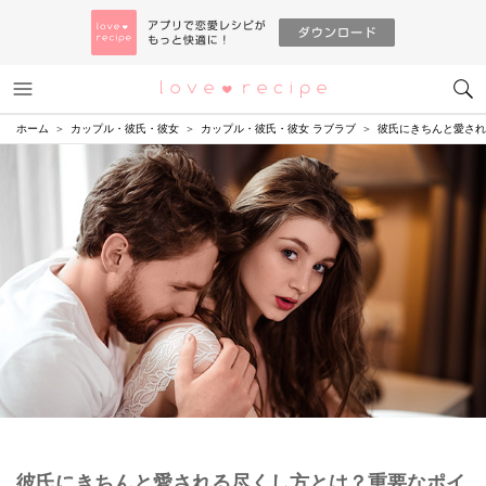
メニュー
恋愛レシピ
ホーム
カップル・彼氏・彼女
カップル・彼氏・彼女 ラブラブ
彼氏にきちんと愛され
彼氏にきちんと愛される尽くし方とは？重要なポイ