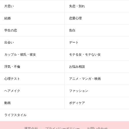
片思い
失恋・別れ
結婚
恋愛心理
学生の恋
告白
出会い
デート
カップル・彼氏・彼女
モテる女・モテない女
浮気・不倫
お悩み相談
心理テスト
アニメ・マンガ・映画
ヘアメイク
ファッション
動画
ボディケア
ライフスタイル
運営会社
プライバシーポリシー
お問い合わせ