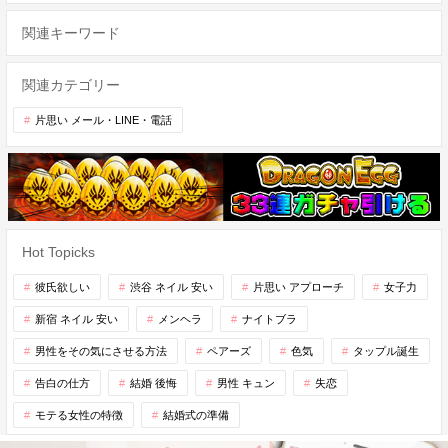
関連キーワード
関連カテゴリー
片思い メール・LINE・電話
Hot Topicks
彼氏欲しい
渋谷 ネイル 安い
片思い アプローチ
女子力
新宿 ネイル 安い
メンヘラ
ナイトブラ
男性をその気にさせる方法
ペアーズ
色気
タップル誕生
告白の仕方
結婚 後悔
男性 キュン
失恋
モテる女性の特徴
結婚式の準備