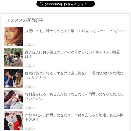
オススメの新着記事
片思いでも、諦めるのはまだ早い！ 脈ありなフラれ方5パターン
片思い
好きな人に何を話せばいいのか分からない！オススメの話題
は？
片思い
好意に気づいてるはずなのに素っ気ない！理由や大好きな彼に
したいこと♡
片思い
毎日見かける、ある人が気になるなら？両思いになるためにし
たいこと♡
片思い
大好きな人と両思いになれそう？付き合える可能性があるか探
る方法！
片思い