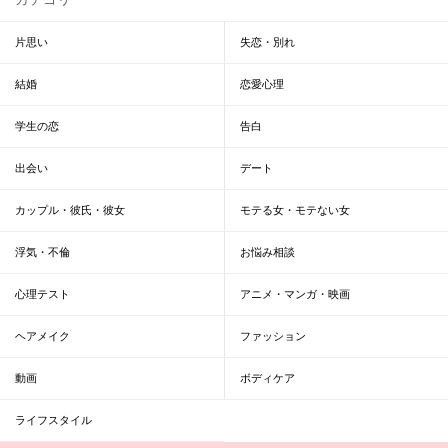
片思い
失恋・別れ
結婚
恋愛心理
学生の恋
告白
出会い
デート
カップル・彼氏・彼女
モテる女・モテない女
浮気・不倫
お悩み相談
心理テスト
アニメ・マンガ・映画
ヘアメイク
ファッション
動画
ボディケア
ライフスタイル