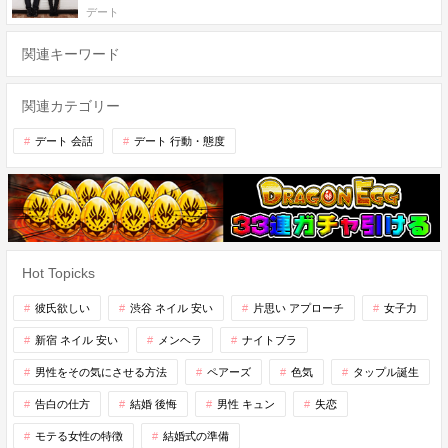
デート
関連キーワード
関連カテゴリー
デート 会話
デート 行動・態度
Hot Topicks
彼氏欲しい
渋谷 ネイル 安い
片思い アプローチ
女子力
新宿 ネイル 安い
メンヘラ
ナイトブラ
男性をその気にさせる方法
ペアーズ
色気
タップル誕生
告白の仕方
結婚 後悔
男性 キュン
失恋
モテる女性の特徴
結婚式の準備