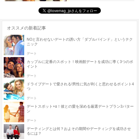
オススメの新着記事
NOと言わせないデートの誘い方「ダブルバインド」というテク
ニック
デート
カップルに定番のスポット！映画館デートを成功に導く3つのポ
イント
デート
ドライブデートで愛される!男性に気が利くと思わせるポイント4
つ
デート
デートスポット+α！彼との愛を深める厳選デートプラン3パター
ン
デート
デーティングとは何？およその期間やデーティングを成功させ
るには？