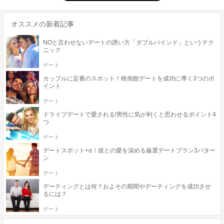
オススメの新着記事
NOと言わせないデートの誘い方「ダブルバインド」というテク
ニック
デート
カップルに定番のスポット！映画館デートを成功に導く3つのポ
イント
デート
ドライブデートで愛される!男性に気が利くと思わせるポイント4
つ
デート
デートスポット+α！彼との愛を深める厳選デートプラン3パター
ン
デート
デーティングとは何？およその期間やデーティングを成功させ
るには？
デート