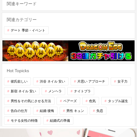
関連キーワード
関連カテゴリー
デート 季節・イベント
Hot Topicks
彼氏欲しい
渋谷 ネイル 安い
片思い アプローチ
女子力
新宿 ネイル 安い
メンヘラ
ナイトブラ
男性をその気にさせる方法
ペアーズ
色気
タップル誕生
告白の仕方
結婚 後悔
男性 キュン
失恋
モテる女性の特徴
結婚式の準備