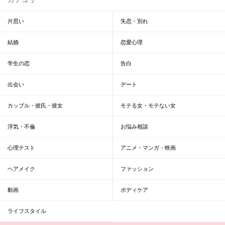
片思い
失恋・別れ
結婚
恋愛心理
学生の恋
告白
出会い
デート
カップル・彼氏・彼女
モテる女・モテない女
浮気・不倫
お悩み相談
心理テスト
アニメ・マンガ・映画
ヘアメイク
ファッション
動画
ボディケア
ライフスタイル