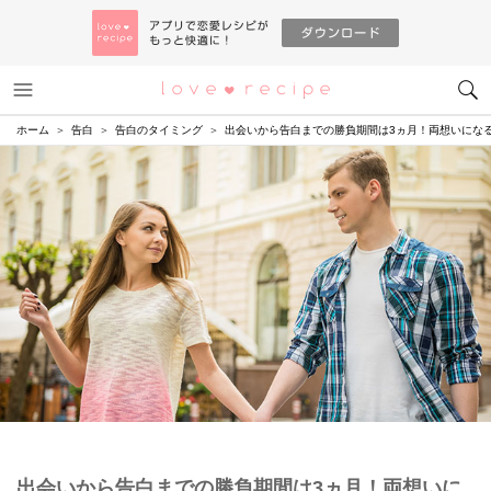
メニュー
恋愛レシピ
ホーム
告白
告白のタイミング
出会いから告白までの勝負期間は3ヵ月！両想いにな
出会いから告白までの勝負期間は3ヵ月！両想いに