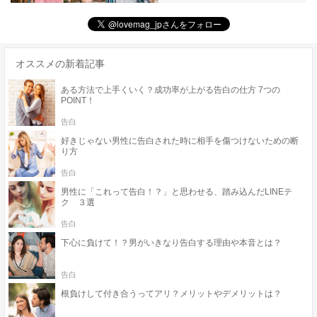
オススメの新着記事
ある方法で上手くいく？成功率が上がる告白の仕方 7つの
POINT！
告白
好きじゃない男性に告白された時に相手を傷つけないための断
り方
告白
男性に「これって告白！？」と思わせる、踏み込んだLINEテ
ク ３選
告白
下心に負けて！？男がいきなり告白する理由や本音とは？
告白
根負けして付き合うってアリ？メリットやデメリットは？