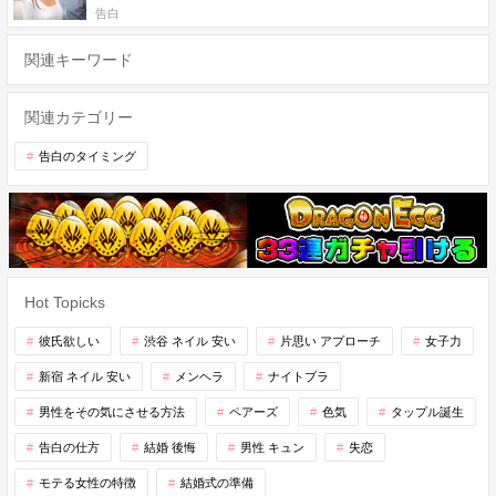
告白
関連キーワード
関連カテゴリー
告白のタイミング
Hot Topicks
彼氏欲しい
渋谷 ネイル 安い
片思い アプローチ
女子力
新宿 ネイル 安い
メンヘラ
ナイトブラ
男性をその気にさせる方法
ペアーズ
色気
タップル誕生
告白の仕方
結婚 後悔
男性 キュン
失恋
モテる女性の特徴
結婚式の準備