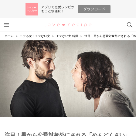
メニュー
恋愛レシピ
ホーム
モテる女・モテない女
モテない女 特徴
注目！男から恋愛対象外にされる「め
注目！男から恋愛対象外にされる「めんどくさい」