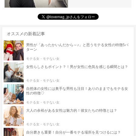
オススメの新着記事
男性が「あったかいんだから～♪」と思うモテる女性の特徴5パ
ターン
モテる女・モテない女
女性らしさもポイント？！男が女性に色気を感じる瞬間とは？
モテる女・モテない女
自然体の女性には奥手な男性も注目！ありのままでもモテる女
性の特徴♡
モテる女・モテない女
大人の余裕がある女性は魅力的！彼女たちの特徴とは？
モテる女・モテない女
自分磨きも重要！自分が一番モテる場所を見つけるには？