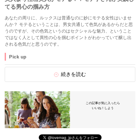
てる男心の掴み方
あなたの周りに、ルックスは普通なのに妙にモテる女性はいませ
んか？ モテるということは、男女共通して色気があるからだと思
うのですが、その色気というのはセクシャルな魅力、ということ
ではなく人として異性の心を掴むポイントがわかっていて醸し出
される色気だと思うのです。
Pick up
続きを読む
この記事が気に入ったら
いいね！しよう