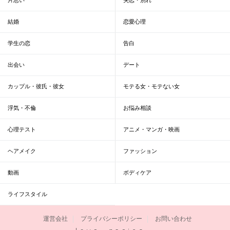
結婚
恋愛心理
学生の恋
告白
出会い
デート
カップル・彼氏・彼女
モテる女・モテない女
浮気・不倫
お悩み相談
心理テスト
アニメ・マンガ・映画
ヘアメイク
ファッション
動画
ボディケア
ライフスタイル
運営会社
プライバシーポリシー
お問い合わせ