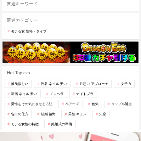
関連キーワード
関連カテゴリー
モテる女 性格・タイプ
Hot Topicks
彼氏欲しい
渋谷 ネイル 安い
片思い アプローチ
女子力
新宿 ネイル 安い
メンヘラ
ナイトブラ
男性をその気にさせる方法
ペアーズ
色気
タップル誕生
告白の仕方
結婚 後悔
男性 キュン
失恋
モテる女性の特徴
結婚式の準備