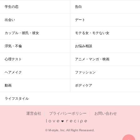
学生の恋
告白
出会い
デート
カップル・彼氏・彼女
モテる女・モテない女
浮気・不倫
お悩み相談
心理テスト
アニメ・マンガ・映画
ヘアメイク
ファッション
動画
ボディケア
ライフスタイル
運営会社
プライバシーポリシー
お問い合わせ
恋愛レシピ
© M-style, Inc. All Right Reseaved.