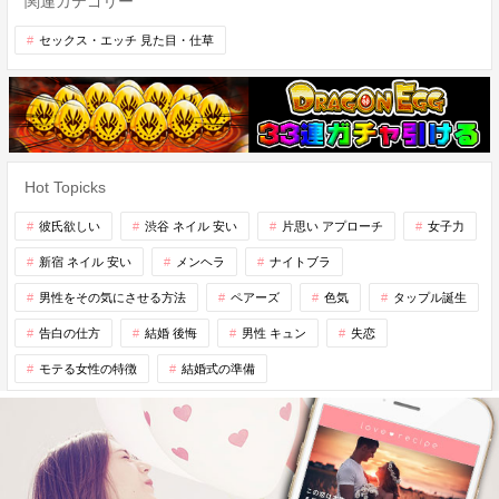
関連カテゴリー
セックス・エッチ 見た目・仕草
Hot Topicks
彼氏欲しい
渋谷 ネイル 安い
片思い アプローチ
女子力
新宿 ネイル 安い
メンヘラ
ナイトブラ
男性をその気にさせる方法
ペアーズ
色気
タップル誕生
告白の仕方
結婚 後悔
男性 キュン
失恋
モテる女性の特徴
結婚式の準備