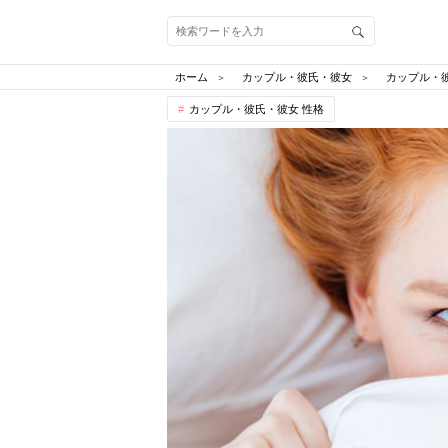
ホーム
カップル・彼氏・彼女
カップル・
カップル・彼氏・彼女 性格