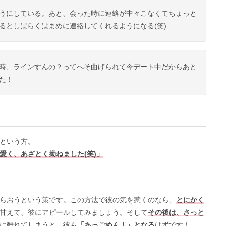
うにしている。あと、会った時に連絡が中々こなくてちょっと
るとしばらくはまめに連絡してくれるようになる(笑)
時、ラインすんの？ってへそ曲げられて今デート中だからあと
た！
という方。
愛く、あざとく拗ねました(笑)」
らおうという策です。この方法で彼の気を惹くのなら、
とにかく
甘えて、彼にアピールしてみましょう。そして
その後は、さっと
に離れてしまうと…彼も
「あっごめん！」となる
はずです！