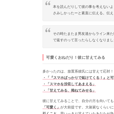
本を読んだりして彼の事を考えないよ
さみしかったーと素直に伝える。伝え
その時たまたま男友達からライン来た
で返すのって言ったらしなくなりまし
可愛くおねだり！彼に甘えてみる
多かったのは、放置系彼氏には甘えて応対！
・「『スマホばっかりで妬けてくる！』と可
・「スマホを没収してあまえる」
・「甘えてみる、拗ねてみせる」
彼に甘えてみることで、自分の方を向いても
「可愛く」
が大前提です。大袈裟なくらいに
引くこと
。思いっきり甘えていたあなたが急