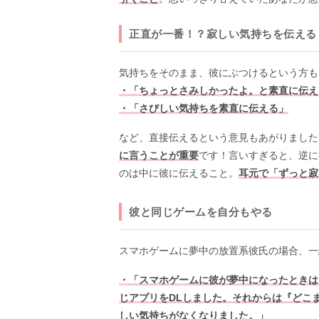
正直が一番！？寂しい気持ちを伝える
気持ちをそのまま、彼にぶつけるという方も
・「ちょっとさみしかったよ。と素直に伝え
・「さびしい気持ちを素直に伝える」
など、直接伝えるという意見もあがりました
に言うことが重要
です！言いすぎると、逆に
のは中に彼に伝えること。
耳元で「ずっと寂
彼と同じゲームを自分もやる
スマホゲームに夢中の放置系彼氏の場合、一
・「スマホゲームに彼が夢中になったときは
じアプリをDLしました。それからは『どこ
しい気持ちがなくなりました。」