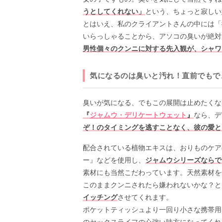
うとしてくれない」
という、ちょっと寂しい
とはいえ、私のクライアントさんの中には「
いらっしゃることから、アソコの臭いが絶対
男性個々のクンニに対する先入観が、シャワ
気になるのは臭いと汚れ！直前でもで
臭いが気になる、でもこの展開は止めたくな
『
ジャムウ・デリケートウェット
』
なら、デ
ぞ！のタイミングを逃すことなく、彼の愛と
配合されている植物エキスは、おりものケア
ー』などを使用し、
ジャムウシリーズならで
素材にも当然こだわっています。天然素材を
このままクンニされたら嫌われないかな？と
イッチング
させてくれます。
ポケットティッシュより一回り小さな携帯用