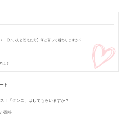
 / 【いいえと答えた方】何と言って断わりますか？
アは？
ート
クス！「クンニ」はしてもらいますか？
1名が回答